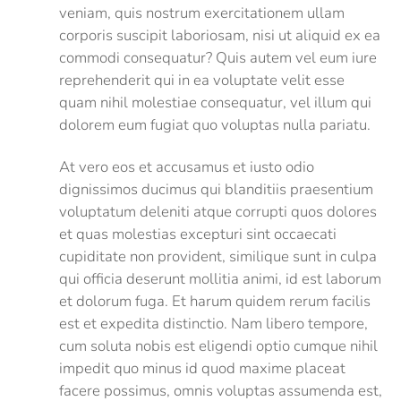
veniam, quis nostrum exercitationem ullam
corporis suscipit laboriosam, nisi ut aliquid ex ea
commodi consequatur? Quis autem vel eum iure
reprehenderit qui in ea voluptate velit esse
quam nihil molestiae consequatur, vel illum qui
dolorem eum fugiat quo voluptas nulla pariatu.
At vero eos et accusamus et iusto odio
dignissimos ducimus qui blanditiis praesentium
voluptatum deleniti atque corrupti quos dolores
et quas molestias excepturi sint occaecati
cupiditate non provident, similique sunt in culpa
qui officia deserunt mollitia animi, id est laborum
et dolorum fuga. Et harum quidem rerum facilis
est et expedita distinctio. Nam libero tempore,
cum soluta nobis est eligendi optio cumque nihil
impedit quo minus id quod maxime placeat
facere possimus, omnis voluptas assumenda est,