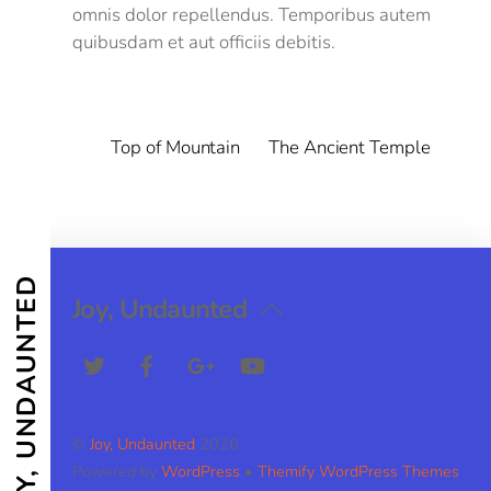
omnis dolor repellendus. Temporibus autem
quibusdam et aut officiis debitis.
Top of Mountain
The Ancient Temple
JOY, UNDAUNTED
Back
Joy, Undaunted
To
Twitter
Facebook
Google+
YouTube
Top
©
Joy, Undaunted
2026
Powered by
WordPress
•
Themify WordPress Themes