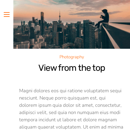
Skip
to
content
Menu
Photography
View from the top
Magni dolores eos qui ratione voluptatem sequi
nesciunt. Neque porro quisquam est, qui
dolorem ipsum quia dolor sit amet, consectetur,
adipisci velit, sed quia non numquam eius modi
tempora incidunt ut labore et dolore magnam
aliquam quaerat voluptatem. Ut enim ad minima